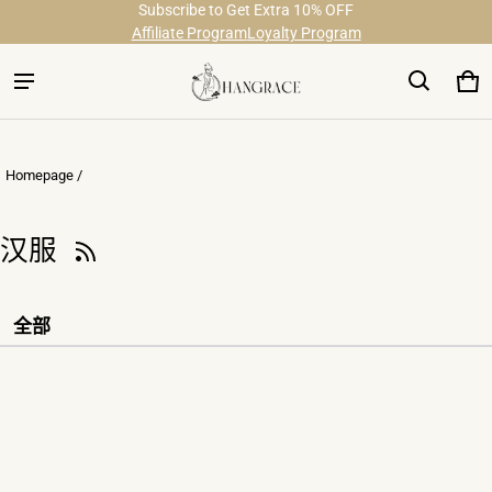
Subscribe to Get Extra 10% OFF
Free Shipping on Order Over $29
Affiliate Program
Loyalty Program
大
0
Homepage /
汉服
全部