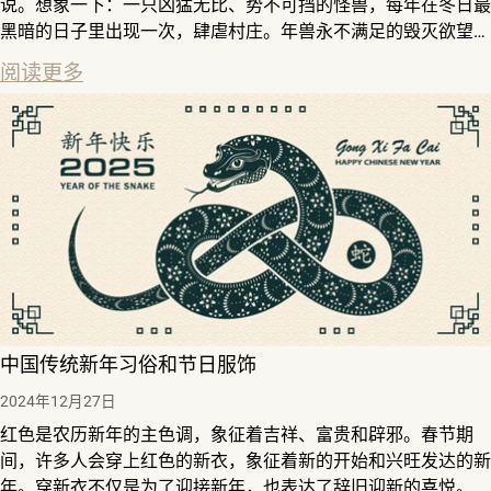
说。想象一下：一只凶猛无比、势不可挡的怪兽，每年在冬日最
黑暗的日子里出现一次，肆虐村庄。年兽永不满足的毁灭欲望让
人类感到恐惧——直到人们发现了它一个致命的弱点。年兽害怕
阅读更多
三样东西：红色、火焰的噼啪声和震耳欲聋的爆炸声。这一发现
催生了我们喜爱的新年传统——挂红灯笼、贴吉利对联、燃放烟
花来驱赶年兽。
中国传统新年习俗和节日服饰
2024年12月27日
红色是农历新年的主色调，象征着吉祥、富贵和辟邪。春节期
间，许多人会穿上红色的新衣，象征着新的开始和兴旺发达的新
年。穿新衣不仅是为了迎接新年，也表达了辞旧迎新的喜悦。